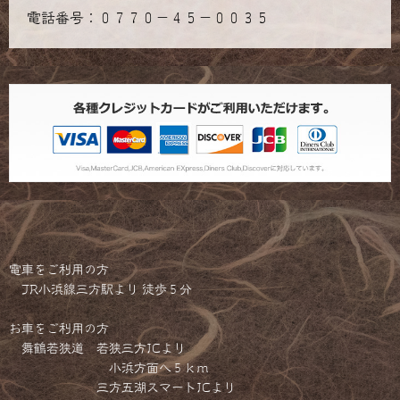
電話番号：０７７０－４５－００３５
電車をご利用の方
JR小浜線三方駅より 徒歩５分
お車をご利用の方
舞鶴若狭道 若狭三方ICより
小浜方面へ５ｋｍ
三方五湖スマートICより