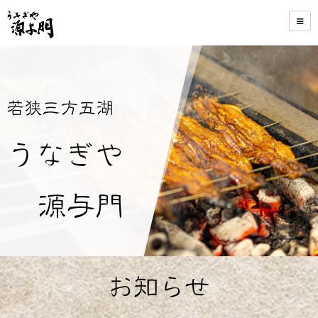
若狭三方五湖
うなぎや
源与門
お知らせ