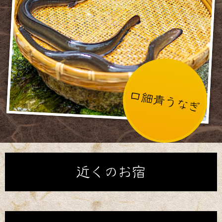
口細青うなぎ
近くのお宿