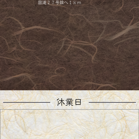
国道２７号線へ１ｋｍ
休業日