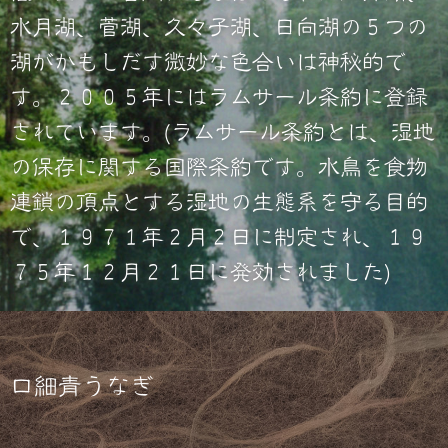
水月湖、菅湖、久々子湖、日向湖の５つの
湖がかもしだす微妙な色合いは神秘的で
す。２００５年にはラムサール条約に登録
されています。(ラムサール条約とは、湿地
の保存に関する国際条約です。水鳥を食物
連鎖の頂点とする湿地の生態系を守る目的
で、１９７１年２月２日に制定され、１９
７５年１２月２１日に発効されました)
口細青うなぎ