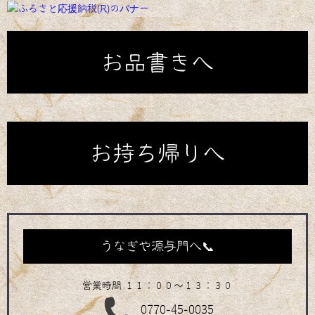
お品書きへ
お持ち帰りへ
うなぎや源与門へ📞
営業時間 １１：００～１３：３０
0770-45-0035