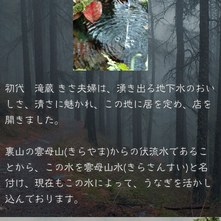
初代 滝蔵 きさ夫婦は、湧き出る地下水のおい
しさ、清さに魅かれ、この地に居を定め、店を
開きました。
裏山の雲母山(きらやま)からの伏流水であるこ
とから、この水を雲母山水(きらさんすい)と名
付け、現在もこの水によって、うなぎを活かし
込んでおります。