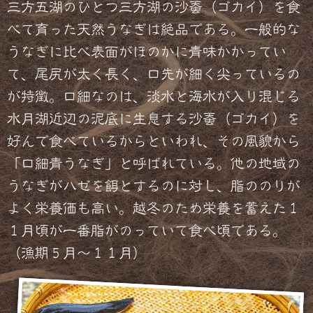
三方五湖のひとつ三方湖の沙蚕（ゴカイ）を食
べて育った天然うなぎは絶品である。一般的な
うなぎに比べ表面がほのかに青味かかってい
て、尾尻が太く長く、口先が細く尖っているの
が特徴。口細なのは、淡水と海水が入り混じる
水月湖近辺の泥底に生息する沙蚕（ゴカイ）を
好んで食べているからといわれ、その風貌から
「口細青うなぎ」と呼ばれている。他の地域の
うなぎがハゼを餌とするのに対し、脂ののりが
よく栄養価も高い。越冬のため栄養を蓄えた１
１月頃が一番脂がのっていて食べ頃である。
（漁期５月～１１月）